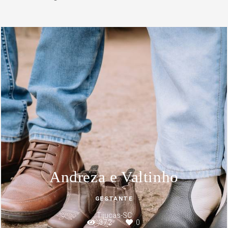
Andreza e Valtinho
GESTANTE
Tijucas-SC
372
0