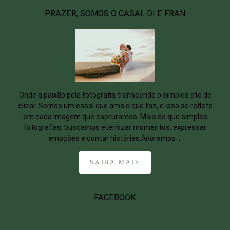
PRAZER, SOMOS O CASAL DI E FRAN
Onde a paixão pela fotografia transcende o simples ato de
clicar. Somos um casal que ama o que faz, e isso se reflete
em cada imagem que capturamos. Mais do que simples
fotografias, buscamos eternizar momentos, expressar
emoções e contar histórias.Adoramos ...
SAIBA MAIS
FACEBOOK