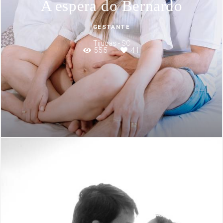
A espera do Bernardo
GESTANTE
Tijucas - SC
555
41