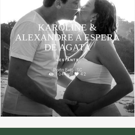
KAROLINE &
ALEXANDRE A ESPERA
DE AGATA
GESTANTE
Porto Belo - SC
1044
42