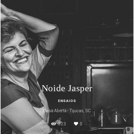
Noide Jasper
ENSAIOS
Casa Aberta - Tijucas, SC
323
0